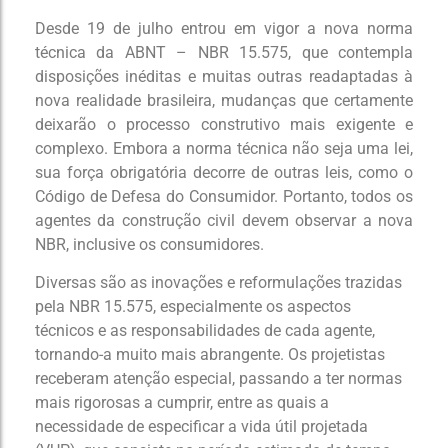
Manual
Manual
Desde 19 de julho entrou em vigor a nova norma
Conteúdos Gratuitos
Conteúdos Gratuitos
técnica da ABNT – NBR 15.575, que contempla
Consulte manuais detalhados por módulo e
Consulte manuais detalhados por módulo e
Baixe e-books e guias práticos que solucionam
resolva dúvidas de uso em poucos cliques.
Baixe e-books e guias práticos que solucionam
resolva dúvidas de uso em poucos cliques.
disposições inéditas e muitas outras readaptadas à
desafios do setor e geram resultados rápidos.
desafios do setor e geram resultados rápidos.
nova realidade brasileira, mudanças que certamente
deixarão o processo construtivo mais exigente e
complexo. Embora a norma técnica não seja uma lei,
sua força obrigatória decorre de outras leis, como o
Código de Defesa do Consumidor. Portanto, todos os
agentes da construção civil devem observar a nova
NBR, inclusive os consumidores.
Diversas são as inovações e reformulações trazidas
pela NBR 15.575, especialmente os aspectos
técnicos e as responsabilidades de cada agente,
tornando-a muito mais abrangente. Os projetistas
receberam atenção especial, passando a ter normas
mais rigorosas a cumprir, entre as quais a
necessidade de especificar a vida útil projetada