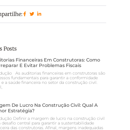
partilhe:
s Posts
itorias Financeiras Em Construtoras: Como
reparar E Evitar Problemas Fiscais
odução As auditorias financeiras em construtoras são
essos fundamentais para garantir a conformidade
l e a saúde financeira no setor da construção civil.
l,
gem De Lucro Na Construção Civil: Qual A
or Estratégia?
odução Definir a margem de lucro na construção civil
desafio central para garantir a sustentabilidade
nceira das construtoras. Afinal, margens inadequadas