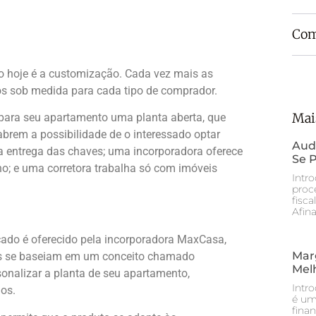
Com
o hoje é a customização. Cada vez mais as
os sob medida para cada tipo de comprador.
Mai
para seu apartamento uma planta aberta, que
brem a possibilidade de o interessado optar
Aud
da entrega das chaves; uma incorporadora oferece
Se P
o; e uma corretora trabalha só com imóveis
Intr
proc
fisca
Afina
ado é oferecido pela incorporadora MaxCasa,
Mar
os se baseiam em um conceito chamado
Melh
sonalizar a planta de seu apartamento,
Intr
os.
é um 
fina