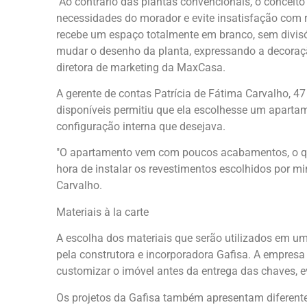
"Ao contrário das plantas convencionais, o conceito
necessidades do morador e evite insatisfação com 
recebe um espaço totalmente em branco, sem divisór
mudar o desenho da planta, expressando a decoração
diretora de marketing da MaxCasa.
A gerente de contas Patrícia de Fátima Carvalho, 47
disponíveis permitiu que ela escolhesse um apar
configuração interna que desejava.
"O apartamento vem com poucos acabamentos, o qu
hora de instalar os revestimentos escolhidos por mi
Carvalho.
Materiais à la carte
A escolha dos materiais que serão utilizados em um
pela construtora e incorporadora Gafisa. A empresa 
customizar o imóvel antes da entrega das chaves, e
Os projetos da Gafisa também apresentam diferente