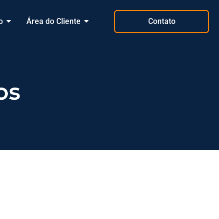
o
Área do Cliente
Contato
os