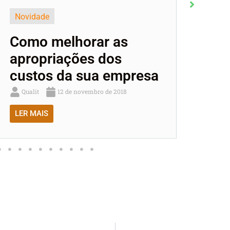
Novidade
Novidad
Como melhorar as
5 dic
apropriações dos
sua r
custos da sua empresa
pagar
Qualit
12 de novembro de 2018
Qualit
LER MAIS
LER MAI