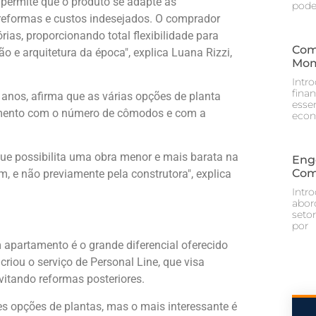
 permite que o produto se adapte às
pod
reformas e custos indesejados. O comprador
ias, proporcionando total flexibilidade para
Com
 e arquitetura da época", explica Luana Rizzi,
Mom
Intr
fina
 anos, afirma que as várias opções de planta
essen
tamento com o número de cômodos e com a
econ
e possibilita uma obra menor e mais barata na
Eng
Com
m, e não previamente pela construtora", explica
Intr
abor
setor
por
 apartamento é o grande diferencial oferecido
criou o serviço de Personal Line, que visa
vitando reformas posteriores.
s opções de plantas, mas o mais interessante é