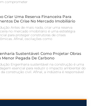
em comprometer
o Criar Uma Reserva Financeira Para
entos De Crise No Mercado Imobiliário
odução Antes de mais nada, criar uma reserva
nceira no mercado imobiliário é uma estratégia
cial para proteger construtoras de crises
ômicas. Afinal, oscilações como
enharia Sustentável: Como Projetar Obras
 Menor Pegada De Carbono
odução Engenharia sustentável na construção é uma
dagem esencial para reduzir o impacto ambiental do
 da construção civil. Afinal, a indústria é responsável