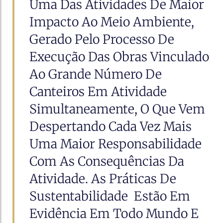
Uma Das Atividades De Maior
Manual
Manual
Impacto Ao Meio Ambiente,
Conteúdos Gratuitos
Conteúdos Gratuitos
Consulte manuais detalhados por módulo e
Consulte manuais detalhados por módulo e
Gerado Pelo Processo De
Baixe e-books e guias práticos que solucionam
resolva dúvidas de uso em poucos cliques.
Baixe e-books e guias práticos que solucionam
resolva dúvidas de uso em poucos cliques.
desafios do setor e geram resultados rápidos.
desafios do setor e geram resultados rápidos.
Execução Das Obras Vinculado
Ao Grande Número De
Canteiros Em Atividade
Simultaneamente, O Que Vem
Despertando Cada Vez Mais
Uma Maior Responsabilidade
Com As Consequências Da
Atividade. As Práticas De
Sustentabilidade Estão Em
Evidência Em Todo Mundo E