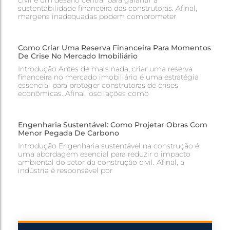
civil é um desafio central para garantir a
sustentabilidade financeira das construtoras. Afinal,
margens inadequadas podem comprometer
Como Criar Uma Reserva Financeira Para Momentos
De Crise No Mercado Imobiliário
Introdução Antes de mais nada, criar uma reserva
financeira no mercado imobiliário é uma estratégia
essencial para proteger construtoras de crises
econômicas. Afinal, oscilações como
Engenharia Sustentável: Como Projetar Obras Com
Menor Pegada De Carbono
Introdução Engenharia sustentável na construção é
uma abordagem esencial para reduzir o impacto
ambiental do setor da construção civil. Afinal, a
indústria é responsável por