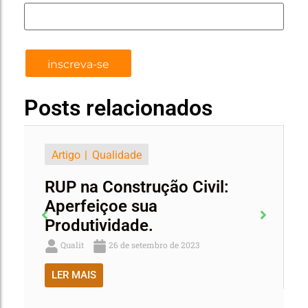
Posts relacionados
Artigo
Qualidade
Arti
RUP na Construção Civil:
ELU
Aperfeiçoe sua
Eng
Produtividade.
Qua
Qualit
26 de setembro de 2023
LER
LER MAIS