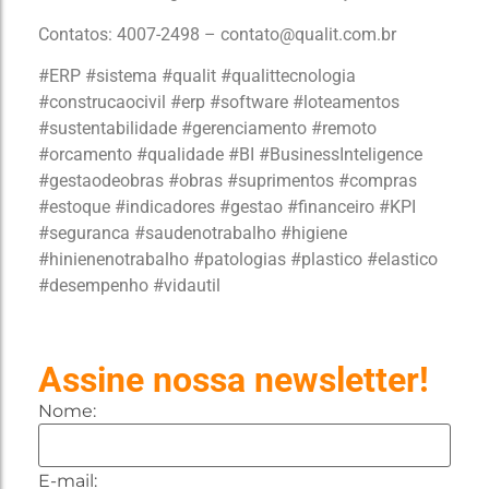
Contatos: 4007-2498 – contato@qualit.com.br
#ERP #sistema #qualit #qualittecnologia
#construcaocivil #erp #software #loteamentos
#sustentabilidade #gerenciamento #remoto
#orcamento #qualidade #BI #BusinessInteligence
#gestaodeobras #obras #suprimentos #compras
#estoque #indicadores #gestao #financeiro #KPI
#seguranca #saudenotrabalho #higiene
#hinienenotrabalho #patologias #plastico #elastico
#desempenho #vidautil
Assine nossa newsletter!
Nome:
E-mail: