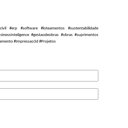
ivil #erp #software #loteamentos #sustentabilidade 
nessInteligence #gestaodeobras #obras #suprimentos 
ejamento #Impressao3d #Projetos