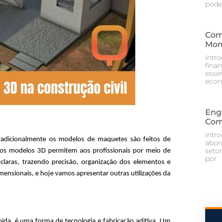
pod
Com
Mom
Intr
fina
essen
econ
Eng
Com
Intr
Tradicionalmente os modelos de maquetes são feitos de 
abor
setor
s modelos 3D permitem aos profissionais por meio de 
por
claras, trazendo precisão, organização dos elementos e 
ensionais, e hoje vamos apresentar outras utilizações da 
a, é uma forma de tecnologia e fabricação aditiva. Um 