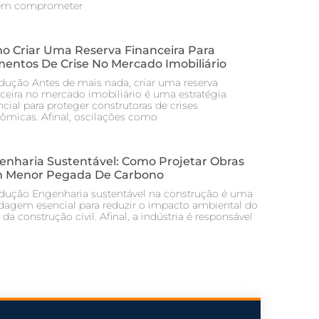
em comprometer
o Criar Uma Reserva Financeira Para
entos De Crise No Mercado Imobiliário
odução Antes de mais nada, criar uma reserva
nceira no mercado imobiliário é uma estratégia
cial para proteger construtoras de crises
ômicas. Afinal, oscilações como
enharia Sustentável: Como Projetar Obras
 Menor Pegada De Carbono
odução Engenharia sustentável na construção é uma
dagem esencial para reduzir o impacto ambiental do
 da construção civil. Afinal, a indústria é responsável