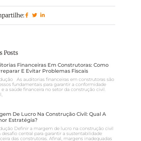
partilhe:
s Posts
itorias Financeiras Em Construtoras: Como
reparar E Evitar Problemas Fiscais
odução As auditorias financeiras em construtoras são
essos fundamentais para garantir a conformidade
l e a saúde financeira no setor da construção civil.
l,
gem De Lucro Na Construção Civil: Qual A
or Estratégia?
odução Definir a margem de lucro na construção civil
desafio central para garantir a sustentabilidade
nceira das construtoras. Afinal, margens inadequadas