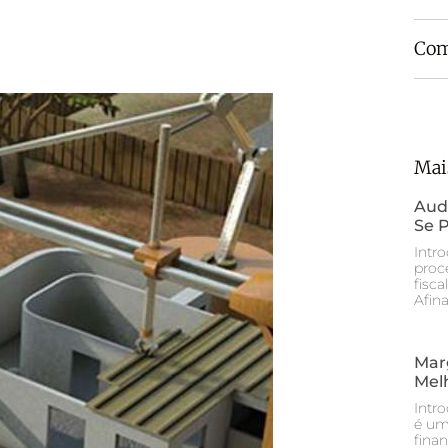
Com
Mai
Aud
Se P
Intr
proc
fisca
Afina
Mar
Melh
Intr
é um 
fina