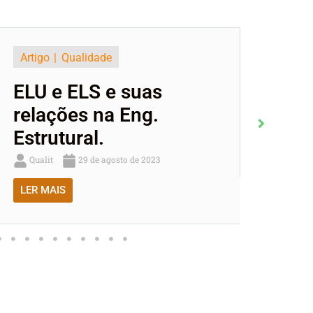
Artigo
Qualidade
Artigo
Qual
LU e ELS e suas
Saiba ma
elações na Eng.
Qualit
22
strutural.
LER MAIS
Qualit
29 de agosto de 2023
LER MAIS