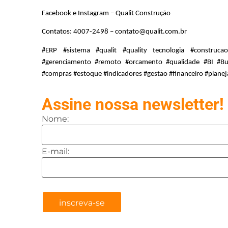
Facebook e Instagram – Qualit Construção
Contatos: 4007-2498 – contato@qualit.com.br
#ERP #sistema #qualit #quality tecnologia #construcaoc
#gerenciamento #remoto #orcamento #qualidade #BI #Busi
#compras #estoque #indicadores #gestao #financeiro #plan
Assine nossa newsletter!
Nome:
E-mail: