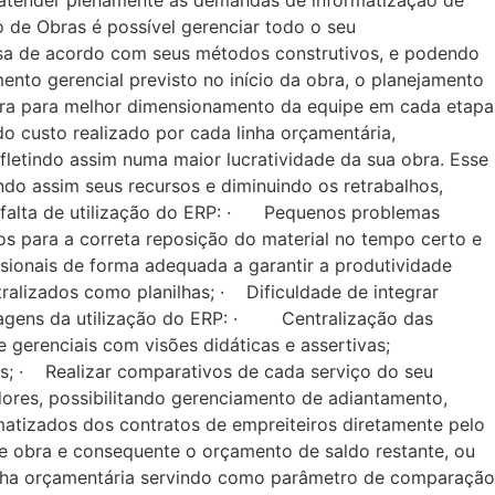
 atender plenamente as demandas de informatização de
 de Obras é possível gerenciar todo o seu
sa de acordo com seus métodos construtivos, e podendo
mento gerencial previsto no início da obra, o planejamento
obra para melhor dimensionamento da equipe em cada etapa
o custo realizado por cada linha orçamentária,
fletindo assim numa maior lucratividade da sua obra. Esse
do assim seus recursos e diminuindo os retrabalhos,
a falta de utilização do ERP: · Pequenos problemas
s para a correta reposição do material no tempo certo e
sionais de forma adequada a garantir a produtividade
alizados como planilhas; · Dificuldade de integrar
ntagens da utilização do ERP: · Centralização das
gerenciais com visões didáticas e assertivas;
s; · Realizar comparativos de cada serviço do seu
res, possibilitando gerenciamento de adiantamento,
atizados dos contratos de empreiteiros diretamente pelo
 obra e consequente o orçamento de saldo restante, ou
 linha orçamentária servindo como parâmetro de comparação