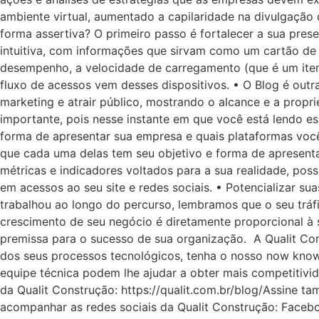
ambiente virtual, aumentado a capilaridade na divulgação
forma assertiva? O primeiro passo é fortalecer a sua pres
intuitiva, com informações que sirvam como um cartão de v
desempenho, a velocidade de carregamento (que é um item
fluxo de acessos vem desses dispositivos. • O Blog é outra
marketing e atrair público, mostrando o alcance e a propri
importante, pois nesse instante em que você está lendo es
forma de apresentar sua empresa e quais plataformas você 
que cada uma delas tem seu objetivo e forma de apresent
métricas e indicadores voltados para a sua realidade, po
em acessos ao seu site e redes sociais. • Potencializar 
trabalhou ao longo do percurso, lembramos que o seu tráf
crescimento de seu negócio é diretamente proporcional à
premissa para o sucesso de sua organização. A Qualit Co
dos seus processos tecnológicos, tenha o nosso now know a
equipe técnica podem lhe ajudar a obter mais competitiv
da Qualit Construção: https://qualit.com.br/blog/Assine t
acompanhar as redes sociais da Qualit Construção: Facebo