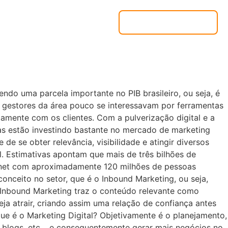
o
Área do Cliente
Contato
do uma parcela importante no PIB brasileiro, ou seja, é
gestores da área pouco se interessavam por ferramentas
mente com os clientes. Com a pulverização digital e a
as estão investindo bastante no mercado de marketing
 de se obter relevância, visibilidade e atingir diversos
. Estimativas apontam que mais de três bilhões de
ternet com aproximadamente 120 milhões de pessoas
ceito no setor, que é o Inbound Marketing, ou seja,
, o Inbound Marketing traz o conteúdo relevante como
eja atrair, criando assim uma relação de confiança antes
ue é o Marketing Digital? Objetivamente é o planejamento,
is, blogs, etc… e consequentemente gerar mais negócios no