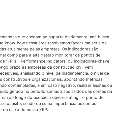
s demandas que chegam ao suporte diariamente uma busca
osso know-how nessa área resolvemos fazer uma série de
adas atualmente pelas empresas. Os indicadores são
nal como para a alta gestão monitorar os pontos de
e “KPI’s – Performance Indicators, ou indicadores-chave
longo prazo as empresas da construção civil vêm
ebíveis, analisando o nível de inadimplência, o nível de
os construtivos e organizacionais, apontando métricas
do contempladas, e em caso negativo, realizar ajustes ou
r líquido gerado no período somado aos saldos das contas da
orém ao longo do exercício deve-se atingir o ponto de
esse quesito, sendo de suma importância as contas
xo de caixa do nosso ERP: