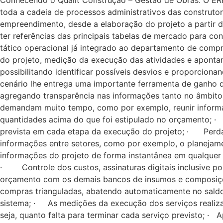
Conhecendo o Qualit Construção – Gestão de Obras. O ERP
toda a cadeia de processos administrativos das construtor
empreendimento, desde a elaboração do projeto a partir
ter referências das principais tabelas de mercado para con
tático operacional já integrado ao departamento de compr
do projeto, medição da execução das atividades e apontam
possibilitando identificar possíveis desvios e proporcio
cenário lhe entrega uma importante ferramenta de ganho 
agregando transparência nas informações tanto no âmbito
demandam muito tempo, como por exemplo, reunir informaç
quantidades acima do que foi estipulado no orçamento; ·
prevista em cada etapa da execução do projeto; · Perda 
informações entre setores, como por exemplo, o planeja
informações do projeto de forma instantânea em qualquer
· Controle dos custos, assinaturas digitais inclusive p
orçamento com os demais bancos de insumos e composiçõe
compras trianguladas, abatendo automaticamente no saldo 
sistema; · As medições da execução dos serviços realiza
seja, quanto falta para terminar cada serviço previsto; 