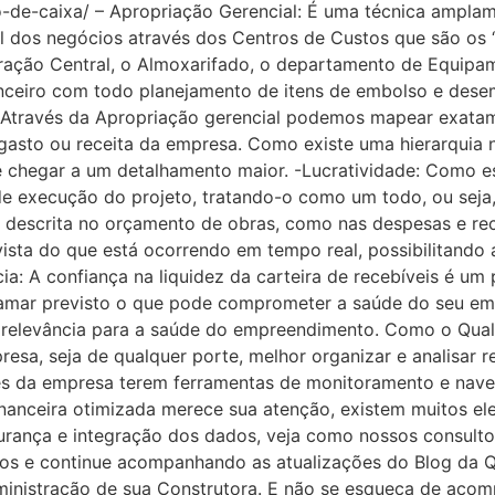
o-de-caixa/ – Apropriação Gerencial: É uma técnica amplame
ural dos negócios através dos Centros de Custos que são o
ação Central, o Almoxarifado, o departamento de Equipam
ceiro com todo planejamento de itens de embolso e desembo
. Através da Apropriação gerencial podemos mapear exat
asto ou receita da empresa. Como existe uma hierarquia 
té chegar a um detalhamento maior. -Lucratividade: Como 
e execução do projeto, tratando-o como um todo, ou seja, 
al descrita no orçamento de obras, como nas despesas e re
sta do que está ocorrendo em tempo real, possibilitando a 
cia: A confiança na liquidez da carteira de recebíveis é 
tamar previsto o que pode comprometer a saúde do seu em
 relevância para a saúde do empreendimento. Como o Quali
sa, seja de qualquer porte, melhor organizar e analisar r
s da empresa terem ferramentas de monitoramento e nave
nanceira otimizada merece sua atenção, existem muitos ele
gurança e integração dos dados, veja como nossos consul
s e continue acompanhando as atualizações do Blog da Qua
inistração de sua Construtora. E não se esqueça de acomp