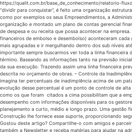
https://qualit.com.br/base_de_conhecimento/relatorio-flux
“dividir para conquistar”, é feito uma organização estrut
como por exemplos os seus Empreendimentos, a Administr
organização e montado um plano de contas gerencial finan
de despesa e ou receita que possa acontecer na empresa
financeiros de embolso e desembolso) aconteceram cada g
mais agrupadas e ir mergulhando dentro dos sub níveis a
importante sempre buscarmos ver toda a linha financeira d
término. Baseando as informações tanto na previsão inici
da sua execução. Trazendo assim uma linha financeira previ
descrita no orçamento de obras. – Controle da Inadimplên
imagina ter percentuais de inadimplência acima de um pa
evolução desse percentual é um ponto de controle de alta
como os que foram citados a cima possibilitam que a empre
desempenho com informações disponíveis para os gestore
planejamento a curto, médio e longo prazo. Uma gestão fi
Construção lhe fornece esse suporte, proporcionando se
Gostou deste artigo? Compartilhe-o com amigos e parceiro
também a Newsletter e receba matérias para ajudar na adm