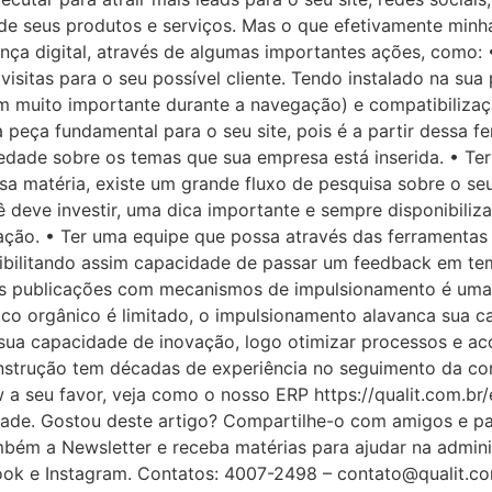
 de seus produtos e serviços. Mas o que efetivamente minh
ença digital, através de algumas importantes ações, como:
isitas para o seu possível cliente. Tendo instalado na su
 muito importante durante a navegação) e compatibilizaçã
 peça fundamental para o seu site, pois é a partir dessa f
edade sobre os temas que sua empresa está inserida. • Ter 
sa matéria, existe um grande fluxo de pesquisa sobre o seu
deve investir, uma dica importante e sempre disponibilizar
ação. • Ter uma equipe que possa através das ferramentas
ssibilitando assim capacidade de passar um feedback em te
suas publicações com mecanismos de impulsionamento é uma
ico orgânico é limitado, o impulsionamento alavanca sua c
 sua capacidade de inovação, logo otimizar processos e a
nstrução tem décadas de experiência no seguimento da con
 seu favor, veja como o nosso ERP https://qualit.com.br/e
idade. Gostou deste artigo? Compartilhe-o com amigos e p
ambém a Newsletter e receba matérias para ajudar na admin
ok e Instagram. Contatos: 4007-2498 – contato@qualit.com