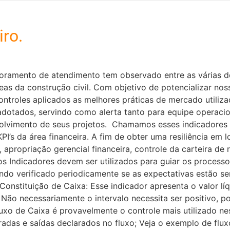
iro.
nitoramento de atendimento tem observado entre as vária
reas da construção civil. Com objetivo de potencializar n
ontroles aplicados as melhores práticas de mercado utiliz
dotados, servindo como alerta tanto para equipe operacio
olvimento de seus projetos. Chamamos esses indicadores d
’s da área financeira. A fim de obter uma resiliência em 
opriação gerencial financeira, controle da carteira de rec
os Indicadores devem ser utilizados para guiar os process
do verificado periodicamente se as expectativas estão sen
o: – Constituição de Caixa: Esse indicador apresenta o valo
Não necessariamente o intervalo necessita ser positivo, p
luxo de Caixa é provavelmente o controle mais utilizado n
radas e saídas declarados no fluxo; Veja o exemplo de flu