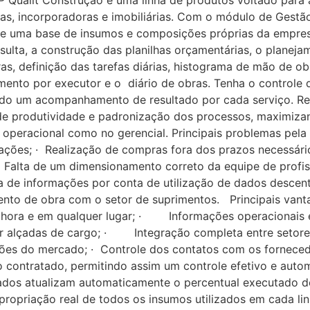
 Qualit Construção é uma linha de produtos voltado para
as, incorporadoras e imobiliárias. Com o módulo de Gestão
 de uma base de insumos e composições próprias da empre
sulta, a construção das planilhas orçamentárias, o planeja
as, definição das tarefas diárias, histograma de mão de 
ento por executor e o diário de obras. Tenha o controle d
nando um acompanhamento de resultado por cada serviço. Re
de produtividade e padronização dos processos, maximizan
 operacional como no gerencial. Principais problemas pel
ões; · Realização de compras fora dos prazos necessário
 Falta de um dimensionamento correto da equipe de profis
de informações por conta de utilização de dados descentr
mento de obra com o setor de suprimentos. Principais va
 hora e em qualquer lugar; · Informações operacionais e 
or alçadas de cargo; · Integração completa entre setore
s do mercado; · Controle dos contatos com os fornecedo
contratado, permitindo assim um controle efetivo e autom
dos atualizam automaticamente o percentual executado de
· Apropriação real de todos os insumos utilizados em cada