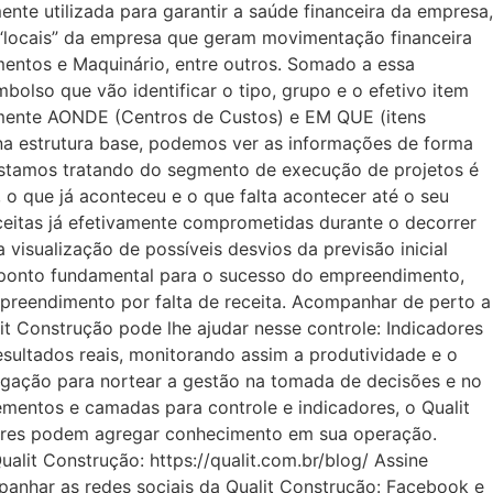
nte utilizada para garantir a saúde financeira da empresa,
s “locais” da empresa que geram movimentação financeira
entos e Maquinário, entre outros. Somado a essa
lso que vão identificar o tipo, grupo e o efetivo item
amente AONDE (Centros de Custos) e EM QUE (itens
na estrutura base, podemos ver as informações de forma
estamos tratando do segmento de execução de projetos é
o que já aconteceu e o que falta acontecer até o seu
ceitas já efetivamente comprometidas durante o decorrer
visualização de possíveis desvios da previsão inicial
um ponto fundamental para o sucesso do empreendimento,
preendimento por falta de receita. Acompanhar de perto a
t Construção pode lhe ajudar nesse controle: Indicadores
esultados reais, monitorando assim a produtividade e o
gação para nortear a gestão na tomada de decisões e no
mentos e camadas para controle e indicadores, o Qualit
tores podem agregar conhecimento em sua operação.
lit Construção: https://qualit.com.br/blog/ Assine
anhar as redes sociais da Qualit Construção: Facebook e