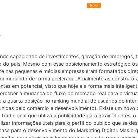
Novo
Sobre nós
Soluções
Conteúd
.
nde capacidade de investimentos, geração de empregos, ten
 do país. Mesmo com esse posicionamento estratégico os 
te nas pequenas e médias empresas eram formatados direta
oi mudando de forma acelerada. Atualmente as construtor
entes em potencial, visto que hoje é a forma mais inteligente
erceber a mudança do fluxo do mercado real para o virtual
pa a quarta posição no ranking mundial de usuários de in
das pelo comércio e desenvolvimento). Existe um novo con
tradicional que utiliza a publicidade para atrair clientes
izar informações úteis para o perfil do público que se des
ase para o desenvolvimento do Marketing Digital. Mas o q
cutar para atrair mais leads para o seu site, redes socia