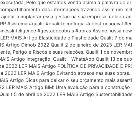
te executada; Pelo que estamos vendo acima a palavra de 
o compartilhamento das informações trazendo assim um me
 ajudar a implantar essa gestão na sua empresa, colabora
P #sistema #qualit #qualittecnologia #construcaocivil #e
essInteligence #gestaodeobras #obras Assine nossa newsl
LER MAIS Artigo Elasticidade e Plasticidade Qualit 7 de 
AIS Artigo Dimob 2022 Qualit 2 de janeiro de 2023 LER MAIS
nte, Perigo e Riscos e suas relações. Qualit 1 de novemb
AIS Artigo Integração: Qualit – WhatsApp Qualit 13 de out
gosto de 2022 LER MAIS Artigo POLÍTICA DE PRIVACIDADE E
e 2022 LER MAIS Artigo Evitando atrasos nas suas obras. 
MAIS Artigo Dicas para deixar o seu orçamento mais assert
022 LER MAIS Artigo BIM: Uma evolução para a construção c
 Qualit 5 de abril de 2022 LER MAIS Artigo Sustentabilidad