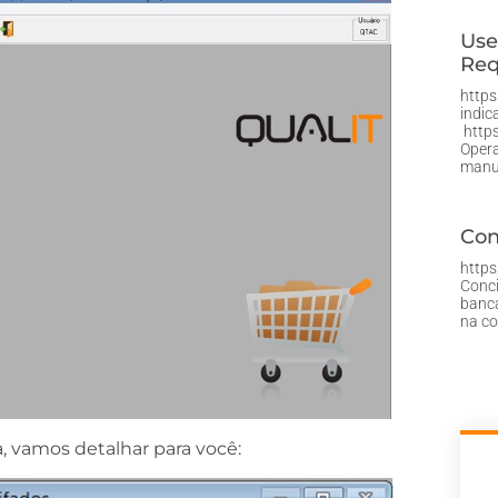
Use
Req
https
indic
https
Opera
manu
Con
http
Conci
bancá
na co
a, vamos detalhar para você: