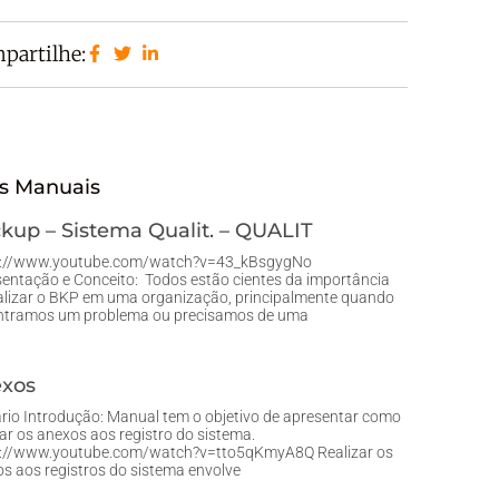
partilhe:
s Manuais
kup – Sistema Qualit. – QUALIT
s://www.youtube.com/watch?v=43_kBsgygNo
entação e Conceito: Todos estão cientes da importância
alizar o BKP em uma organização, principalmente quando
ntramos um problema ou precisamos de uma
xos
io Introdução: Manual tem o objetivo de apresentar como
zar os anexos aos registro do sistema.
s://www.youtube.com/watch?v=tto5qKmyA8Q Realizar os
s aos registros do sistema envolve