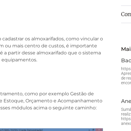
Com
cadastrar os almoxarifados, como vincular o
 um ou mais centro de custos, é importante
Mai
 é a partir desse almoxarifado que o sistema
 e equipamentos.
Bac
http
Apres
de re
enco
stramento, como por exemplo Gestão de
 de Estoque, Orçamento e Acompanhamento
Ane
esses módulos acima o seguinte caminho:
Sumár
reali
http
anexo